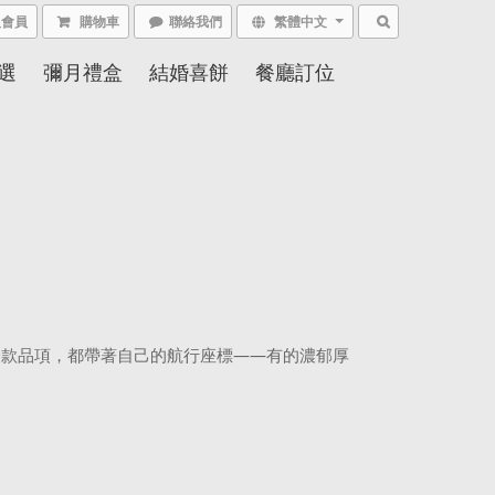
入會員
購物車
聯絡我們
繁體中文
選
彌月禮盒
結婚喜餅
餐廳訂位
一款品項，都帶著自己的航行座標——有的濃郁厚