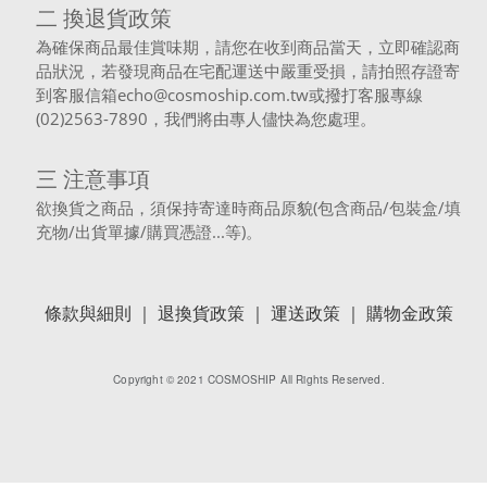
二 換退貨政策
為確保商品最佳賞味期，請您在收到商品當天，立即確認商
品狀況，若發現商品在宅配運送中嚴重受損，請拍照存證寄
到客服信箱echo@cosmoship.com.tw或撥打客服專線
(02)2563-7890，我們將由專人儘快為您處理。
三 注意事項
欲換貨之商品，須保持寄達時商品原貌(包含商品/包裝盒/填
充物/出貨單據/購買憑證...等)。
條款與細則 ｜
退換貨政策 ｜
運送政策 ｜
購物金政策
Copyright © 2021 COSMOSHIP All Rights Reserved.